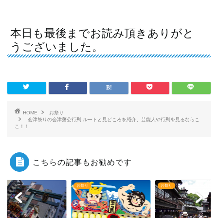
本日も最後までお読み頂きありがと
うございました。
HOME
お祭り
会津祭りの会津藩公行列 ルートと見どころを紹介、芸能人や行列を見るならこ
こ！！
こちらの記事もお勧めです
り
お祭り
お祭り