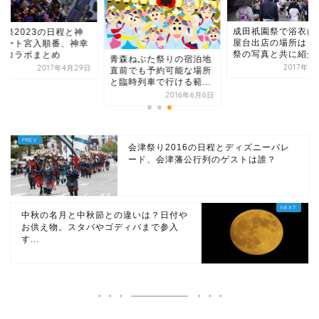
成田祇園祭で浴衣はO
田祭2023の日程と神
屋台出店の場所はど
ルート宮入順番、神幸
祭の写真と共に紹介
とコラボまとめ
青森ねぶた祭りの宿泊地
2017年6
2017年4月29日
直前でも予約可能な場所
と臨時列車で行ける範...
2016年6月6日
会津祭り2016の日程とディズニーパレ
ード、会津藩公行列のゲストは誰？
中秋の名月と中秋節との違いは？日付や
お供え物。スタバやゴディバまで参入
す...