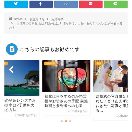
HOME
役立ち情報
冠婚葬祭
お彼岸の行事食 おはぎ以外には？ ぼた餅はいつ食べるの？ なぜおはぎを食べる
の？
こちらの記事もお勧めです
冠婚葬祭
写真
こどもの日
初盆は何をするのか精霊
結婚式の写真撮影を頼ま
運動会の望遠
棚やお坊さんの手配 実施
れた！とりあえず撮って
勧めの倍率は?
時期と参列者へのお返...
おきたい写真と用意す
きく撮る方法
る...
2016年4月5日
20
2016年5月12日