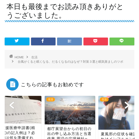
本日も最後までお読み頂きありがと
うございました。
HOME
生活
台風がくると眠くなる、だるくなるのはなぜ？対策３選と眠気覚ましのツボ
こちらの記事もお勧めです
生活
生活
立支援医療申請書(精
都庁展望台からの初日の
通院)の記入例は？必
出の申し込み方法と当選
夏風邪の症状を確認
書類は何を準備すれ
倍率 周辺の穴場神社へ...
れはインフルエンザ