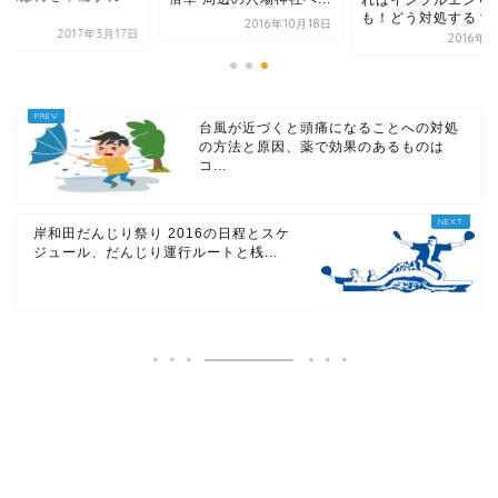
.
も！どう対処する？
2016年10月18日
2017年3月17日
2016年
台風が近づくと頭痛になることへの対処
の方法と原因、薬で効果のあるものは
コ...
岸和田だんじり祭り 2016の日程とスケ
ジュール、だんじり運行ルートと桟...