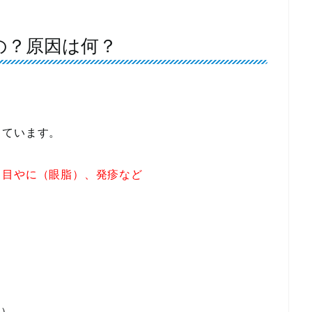
の？原因は何？
っています。
、目やに（眼脂）、発疹など
つ）