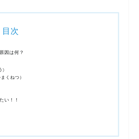
目次
原因は何？
う)
つまくねつ）
たい！！