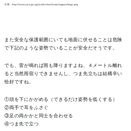
引用：http://www.jma.go.jp/jma/kishou/know/toppuu/hogo.png
また安全な保護範囲にいても地面に伏せることは危険
で下記のような姿勢でいることが安全だそうです。
でも、雷が鳴れば雨も降りますよね、４メートル離れ
ると当然雨宿りできませんし、つま先立ちは結構辛い
恰好ですね。
①頭を下にかがめる（できるだけ姿勢を低くする）
②両手で耳をふさぐ
③足の両かかと同士を合わせる
④つま先で立つ