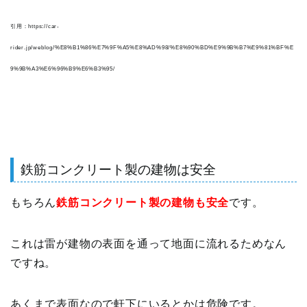
引用：https://car-
rider.jp/weblog/%E8%B1%86%E7%9F%A5%E8%AD%98/%E8%90%BD%E9%9B%B7%E9%81%BF%E
9%9B%A3%E6%96%B9%E6%B3%95/
鉄筋コンクリート製の建物は安全
もちろん
鉄筋コンクリート製の建物も安全
です。
これは雷が建物の表面を通って地面に流れるためなん
ですね。
あくまで表面なので軒下にいるとかは危険です。