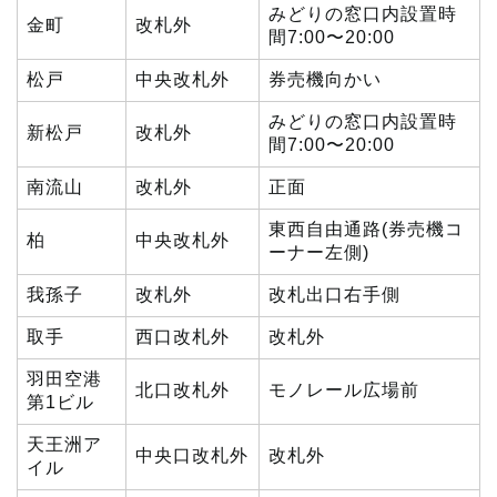
みどりの窓口内設置時
金町
改札外
間7:00〜20:00
松戸
中央改札外
券売機向かい
みどりの窓口内設置時
新松戸
改札外
間7:00〜20:00
南流山
改札外
正面
東西自由通路(券売機コ
柏
中央改札外
ーナー左側)
我孫子
改札外
改札出口右手側
取手
西口改札外
改札外
羽田空港
北口改札外
モノレール広場前
第1ビル
天王洲ア
中央口改札外
改札外
イル