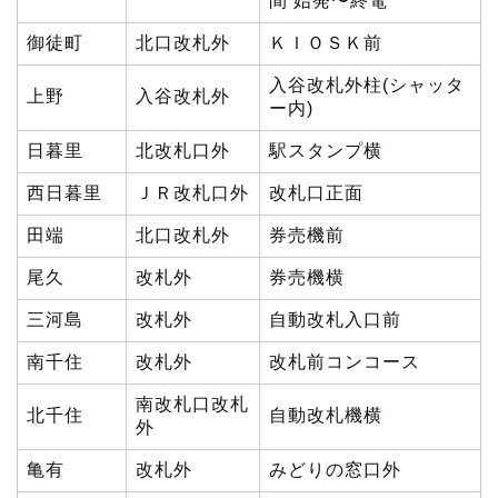
間 始発〜終電
御徒町
北口改札外
ＫＩＯＳＫ前
入谷改札外柱(シャッタ
上野
入谷改札外
ー内)
日暮里
北改札口外
駅スタンプ横
西日暮里
ＪＲ改札口外
改札口正面
田端
北口改札外
券売機前
尾久
改札外
券売機横
三河島
改札外
自動改札入口前
南千住
改札外
改札前コンコース
南改札口改札
北千住
自動改札機横
外
亀有
改札外
みどりの窓口外