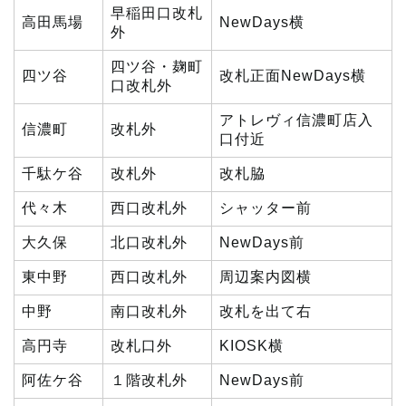
早稲田口改札
高田馬場
NewDays横
外
四ツ谷・麹町
四ツ谷
改札正面NewDays横
口改札外
アトレヴィ信濃町店入
信濃町
改札外
口付近
千駄ケ谷
改札外
改札脇
代々木
西口改札外
シャッター前
大久保
北口改札外
NewDays前
東中野
西口改札外
周辺案内図横
中野
南口改札外
改札を出て右
高円寺
改札口外
KIOSK横
阿佐ケ谷
１階改札外
NewDays前