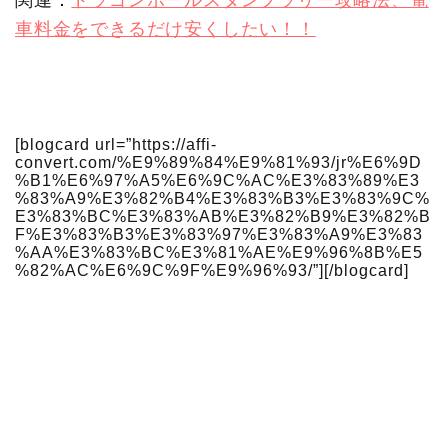
関連：
ドラゴンボールスタンプラリー攻略法、電
車料金をできるだけ安くしたい！！
[blogcard url=”https://affi-
convert.com/%E9%89%84%E9%81%93/jr%E6%9D
%B1%E6%97%A5%E6%9C%AC%E3%83%89%E3
%83%A9%E3%82%B4%E3%83%B3%E3%83%9C%
E3%83%BC%E3%83%AB%E3%82%B9%E3%82%B
F%E3%83%B3%E3%83%97%E3%83%A9%E3%83
%AA%E3%83%BC%E3%81%AE%E9%96%8B%E5
%82%AC%E6%9C%9F%E9%96%93/”][/blogcard]