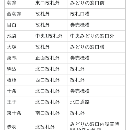
荻窪
東口改札外
みどりの窓口前
西荻窪
改札外
改札口横
目白
改札外
券売機横
池袋
中央1改札外
中央みどりの窓口外
大塚
改札外
みどりの窓口横
巣鴨
正面改札外
券売機横
駒込
北口改札外
改札外
板橋
西口改札外
改札外
十条
北口改札外
券売機横
王子
北口改札外
北口通路
東十条
南口改札外
改札外
みどりの窓口内設置時
赤羽
北改札外