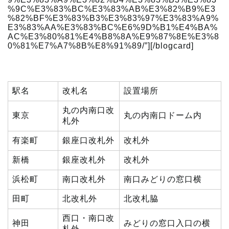
%9C%E3%83%BC%E3%83%AB%E3%82%B9%E3
%82%BF%E3%83%B3%E3%83%97%E3%83%A9%
E3%83%AA%E3%83%BC%E6%9D%B1%E4%BA%
AC%E3%80%81%E4%B8%8A%E9%87%8E%E3%8
0%81%E7%A7%8B%E8%91%89/”][/blogcard]
駅名
改札名
設置場所
丸の内南口改
東京
丸の内南口ドーム内
札外
有楽町
銀座口改札外
改札外
新橋
銀座改札外
改札外
浜松町
南口改札外
南口みどりの窓口横
田町
北改札外
北改札脇
西口・南口改
神田
みどりの窓口入口の横
札外