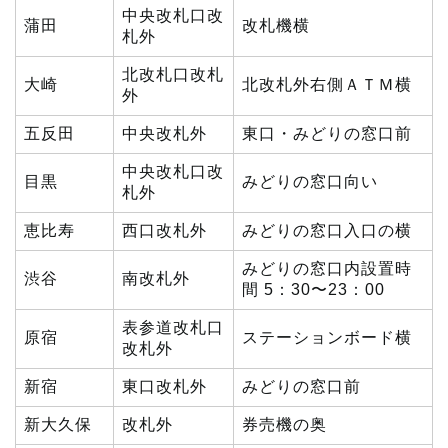
中央改札口改
蒲田
改札機横
札外
北改札口改札
大崎
北改札外右側ＡＴＭ横
外
五反田
中央改札外
東口・みどりの窓口前
中央改札口改
目黒
みどりの窓口向い
札外
恵比寿
西口改札外
みどりの窓口入口の横
みどりの窓口内設置時
渋谷
南改札外
間 5：30〜23：00
表参道改札口
原宿
ステーションボード横
改札外
新宿
東口改札外
みどりの窓口前
新大久保
改札外
券売機の奥