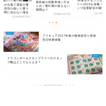
JR東ポケモンスタン
新幹線の回数券使い方ま
リー2019を攻略！
幹線が台風で遅延や運
とめ！繁忙期の使えない
ンプ設置駅全43駅...
！！切符の扱いと乗り
期間は？
えが間に合わない場合
2017年7
2018年4月13日
2016年8月15日
プリキュア2017年春の映画前売り券発
売日特典情報
ドラゴンボールスタンプラリーのスタン
プ帳はどこでもらえる？