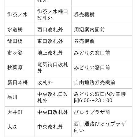
御茶ノ水橋口
御茶ノ水
券売機横
改札外
水道橋
西口改札外
周辺案内図前
飯田橋
東口改札外
券売機前
市ヶ谷
地上改札外
みどりの窓口前
電気街口改札
秋葉原
みどりの窓口前
外
新日本橋
改札外
自由通路券売機前
中央改札口改
みどりの窓口内設置時
品川
札外
間6:00〜23：00
大井町
中央口改札外
びゅうプラザ前
西口通路びゅうプラザ
大森
中央改札外
向い