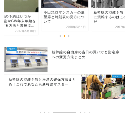
小田急ロマンスカーの展
新幹線の混雑予想！
幹線の予約はいつか
望席と時刻表の見方につ
に混雑するのはこの
?お盆やGW年末年始を
いて
だ！
する方法と裏技!2...
2018年3月4日
2017年1
2017年6月18日
新幹線の自由席の当日の買い方と指定席
への変更方法まとめ
新幹線の混雑予想と座席の確保方法まと
め！これであなたも新幹線マスター