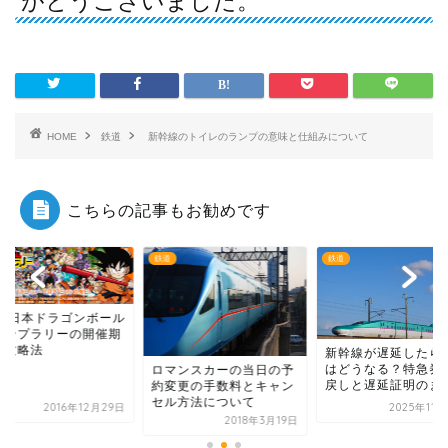
がとうございました。
HOME
鉄道
新幹線のトイレのランプの意味と仕組みについて
こちらの記事もお勧めです
鉄道
鉄道
JR東日本ドラゴンボ
スタンプラリーの開
間と攻略法
新幹線が遅延したら返金
はどうなる？特急券払い
マンスカーの当日の予
戻しと遅延証明のまとめ
変更の手数料とキャン
ル方法について
2025年11月22日
2016年12
2018年3月19日