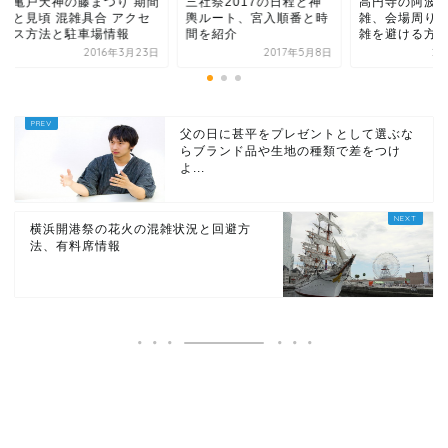
三社祭2017の日程と神
戸天神の藤まつり 期間
高円寺の阿波踊りの
輿ルート、宮入順番と時
見頃 混雑具合 アクセ
雑、会場周りと帰り
間を紹介
方法と駐車場情報
雑を避ける方法
2017年5月8日
2016年3月23日
2016年8
父の日に甚平をプレゼントとして選ぶな
らブランド品や生地の種類で差をつけ
よ...
横浜開港祭の花火の混雑状況と回避方
法、有料席情報