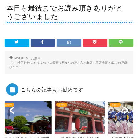
本日も最後までお読み頂きありがと
うございました
HOME
お祭り
靖国神社 みたままつりの最寄り駅からの行き方と出店・露店情報 お祭りの見所
はここ！
こちらの記事もお勧めです
り
お祭り
お祭り