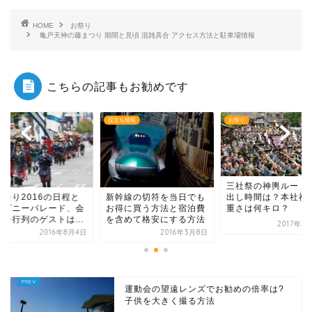
HOME
お祭り
亀戸天神の藤まつり 期間と見頃 混雑具合 アクセス方法と駐車場情報
こちらの記事もお勧めです
り
役立ち情報
お祭り
三社祭の神輿ルート
出し時間は？本社神
津祭り2016の日程と
新幹線の切符を当日でも
重さは何キロ？
ィズニーパレード、会
お得に買う方法と宿泊費
藩公行列のゲストは...
を含めて格安にする方法
2017年5
2016年8月4日
2016年3月8日
運動会の望遠レンズでお勧めの倍率は?
子供を大きく撮る方法