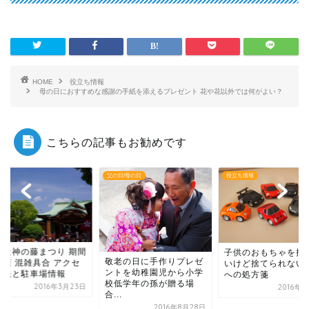
HOME
役立ち情報
母の日におすすめな感謝の手紙を添えるプレゼント 花や花以外では何がよい？
こちらの記事もお勧めです
り
父の日/母の日
役立ち情報
戸天神の藤まつり 期間
子供のおもちゃを捨
敬老の日に手作りプレゼ
見頃 混雑具合 アクセ
いけど捨てられない
ントを幼稚園児から小学
方法と駐車場情報
への処方箋
校低学年の孫が贈る場
2016年3月23日
2016年
合...
2016年8月28日