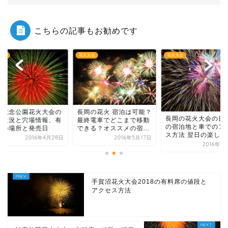
こちらの記事もお勧めです
大会
花火大会
花火大会
岡の花火 宿泊は可能？
昭和記念公園花火大
長岡の花火大会の日 穴場
終電車でどこまで移動
混雑状況と穴場情報
の宿泊地と車でのアクセ
きる？オススメの宿...
料席の場所と発売日
ス方法 翌日の楽しみ...
2016年5月17日
2016年4
2016年5月18日
手賀沼花火大会2018の有料席の値段と
アクセス方法