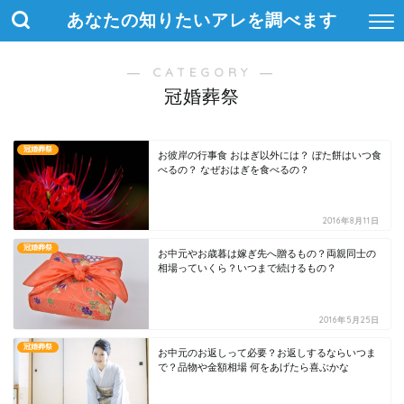
あなたの知りたいアレを調べます
― CATEGORY ―
冠婚葬祭
冠婚葬祭
お彼岸の行事食 おはぎ以外には？ ぼた餅はいつ食
べるの？ なぜおはぎを食べるの？
2016年8月11日
冠婚葬祭
お中元やお歳暮は嫁ぎ先へ贈るもの？両親同士の
相場っていくら？いつまで続けるもの？
2016年5月25日
冠婚葬祭
お中元のお返しって必要？お返しするならいつま
で？品物や金額相場 何をあげたら喜ぶかな