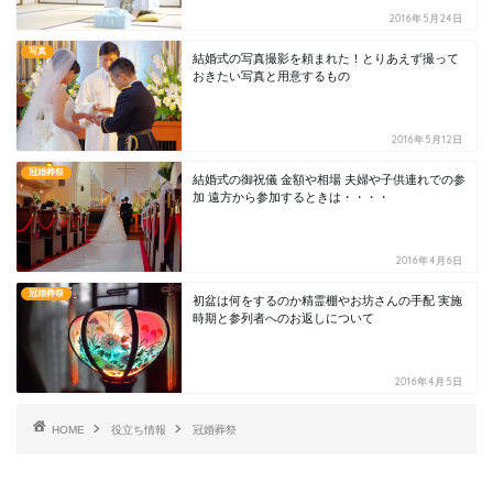
2016年5月24日
写真
結婚式の写真撮影を頼まれた！とりあえず撮って
おきたい写真と用意するもの
2016年5月12日
冠婚葬祭
結婚式の御祝儀 金額や相場 夫婦や子供連れでの参
加 遠方から参加するときは・・・・
2016年4月6日
冠婚葬祭
初盆は何をするのか精霊棚やお坊さんの手配 実施
時期と参列者へのお返しについて
2016年4月5日
HOME
役立ち情報
冠婚葬祭