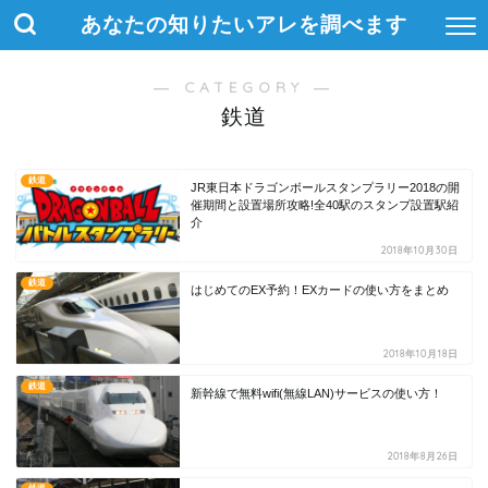
あなたの知りたいアレを調べます
― CATEGORY ―
鉄道
鉄道
JR東日本ドラゴンボールスタンプラリー2018の開
催期間と設置場所攻略!全40駅のスタンプ設置駅紹
介
2018年10月30日
鉄道
はじめてのEX予約！EXカードの使い方をまとめ
2018年10月18日
鉄道
新幹線で無料wifi(無線LAN)サービスの使い方！
2018年8月26日