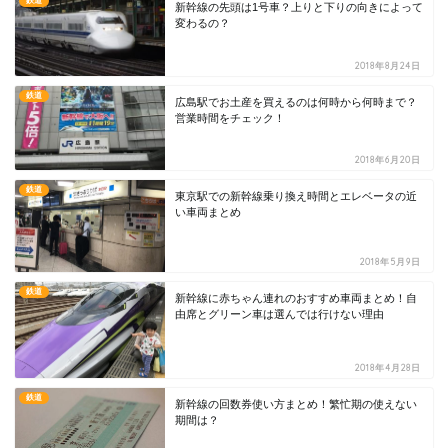
鉄道
新幹線の先頭は1号車？上りと下りの向きによって
変わるの？
2018年8月24日
鉄道
広島駅でお土産を買えるのは何時から何時まで？
営業時間をチェック！
2018年6月20日
鉄道
東京駅での新幹線乗り換え時間とエレベータの近
い車両まとめ
2018年5月9日
鉄道
新幹線に赤ちゃん連れのおすすめ車両まとめ！自
由席とグリーン車は選んでは行けない理由
2018年4月28日
鉄道
新幹線の回数券使い方まとめ！繁忙期の使えない
期間は？