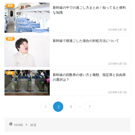
鉄道
新幹線の中での過ごし方まとめ！知ってると便利
な知識
2018年4月7日
鉄道
新幹線で寝過ごした場合の対処方法について
2018年4月7日
鉄道
新幹線の回数券の使い方と種類、指定席と自由席
の選択は？
2018年4月7日
...
1
2
3
7
HOME
鉄道