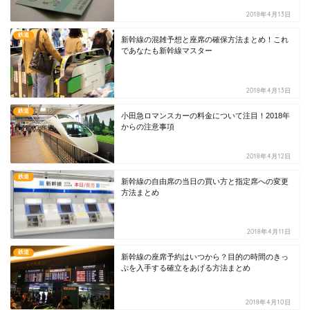
2018年4月13日
鉄道
新幹線の混雑予想と座席の確保方法まとめ！これ
であなたも新幹線マスター
2018年4月13日
鉄道
小田急ロマンスカーの料金について注目！2018年
からの注意事項
2018年4月12日
鉄道
新幹線の自由席の当日の買い方と指定席への変更
方法まとめ
2018年4月11日
鉄道
新幹線の座席予約はいつから？目的の時間のきっ
ぷを入手する確立をあげる方法まとめ
2018年4月10日