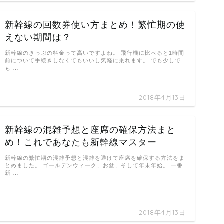
新幹線の回数券使い方まとめ！繁忙期の使
えない期間は？
新幹線のきっぷの料金って高いですよね。 飛行機に比べると1時間
前について手続きしなくてもいいし気軽に乗れます。 でも少しで
も …
2018年4月13日
新幹線の混雑予想と座席の確保方法まと
め！これであなたも新幹線マスター
新幹線の繁忙期の混雑予想と混雑を避けて座席を確保する方法をま
とめました。 ゴールデンウィーク、お盆、そして年末年始。 一番
新 …
2018年4月13日