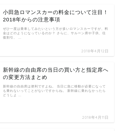
小田急ロマンスカーの料金について注目！
2018年からの注意事項
ぜひ一度は乗車してみたいという方が多いロマンスカーですが、料
金はどのようになっているのか？ さらに、サルーン席や子供、往
復割引、 …
2018年4月12日
新幹線の自由席の当日の買い方と指定席へ
の変更方法まとめ
新幹線の自由席は便利ですよね。 当日に急に移動が必要になって
も乗れないってことがないですからね。 新幹線に乗れなかったら
どうしよ …
2018年4月11日