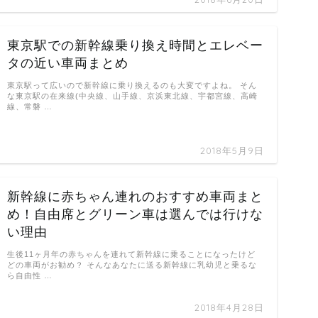
東京駅での新幹線乗り換え時間とエレベー
タの近い車両まとめ
東京駅って広いので新幹線に乗り換えるのも大変ですよね。 そん
な東京駅の在来線(中央線、山手線、京浜東北線、宇都宮線、高崎
線、常磐 …
2018年5月9日
新幹線に赤ちゃん連れのおすすめ車両まと
め！自由席とグリーン車は選んでは行けな
い理由
生後11ヶ月年の赤ちゃんを連れて新幹線に乗ることになったけど
どの車両がお勧め？ そんなあなたに送る新幹線に乳幼児と乗るな
ら自由性 …
2018年4月28日