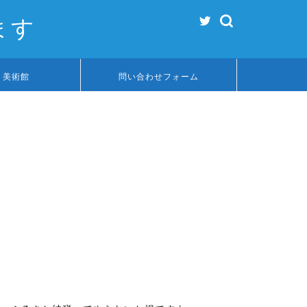
ます
リ美術館
問い合わせフォーム
ガジェット
auの速度制
る方法
auのスマホを使用し
減する速度制限。 速
かっているか確認する方