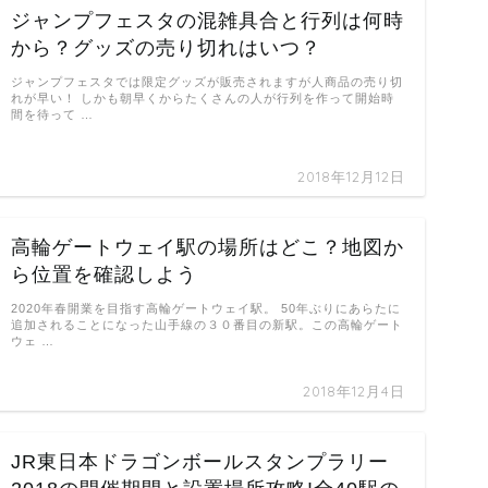
ジャンプフェスタの混雑具合と行列は何時
から？グッズの売り切れはいつ？
ジャンプフェスタでは限定グッズが販売されますが人商品の売り切
れが早い！ しかも朝早くからたくさんの人が行列を作って開始時
間を待って …
2018年12月12日
高輪ゲートウェイ駅の場所はどこ？地図か
ら位置を確認しよう
2020年春開業を目指す高輪ゲートウェイ駅。 50年ぶりにあらたに
追加されることになった山手線の３０番目の新駅。この高輪ゲート
ウェ …
2018年12月4日
JR東日本ドラゴンボールスタンプラリー