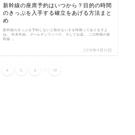
新幹線の座席予約はいつから？目的の時間
のきっぷを入手する確立をあげる方法まと
め
新幹線のきっぷを予約しないと取れないする時期ってありますよ
ね。 年末年始、ゴールデンウィーク、そしてお盆。 この時期の新
幹線 …
2018年4月10日
...
4
5
6
19