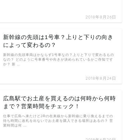
2018年8月26日
新幹線の先頭は1号車？上りと下りの向き
によって変わるの？
新幹線の先頭車両はかならず1号車なの？上りと下りで変わるもの
なの？ どのように号車番号や向きが決められているかご存知です
か？ 新 …
2018年8月24日
広島駅でお土産を買えるのは何時から何時
まで？営業時間をチェック！
仕事で広島へ来たけどJRの在来線から新幹線に乗り換えるまでの
待ち時間に改札を出ないでお土産を購入できる場所はあるの？ 営
業時間は何 …
2018年6月20日