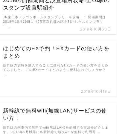
2018の開催期間と設置場所攻略!全40駅の
スタンプ設置駅紹介
JR東日本ドラゴンボールスタンプラリーを攻略！！ 開催期間は
2018年10月29日よりJR東京近郊の駅を利用したスタンプラリ
ー …
2018年10月30日
はじめてのEX予約！EXカードの使い方を
まとめ
新幹線の切符を購入することに便利なEXカードの使い方をまとめ
てみました。 このEXカードはどのように便利なのでしょうか？
…
2018年10月18日
新幹線で無料wifi(無線LAN)サービスの使
い方！
新幹線の列車内で無料でwifi(無線LAN)を使用する方法を紹介しま
す。 2018年5月以降に各新幹線で順次wifiが無料で利用可 …